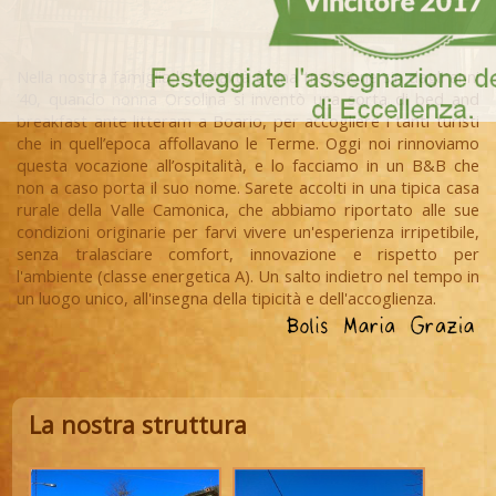
Nella nostra famiglia l’ospitalità è una tradizione sin dagli anni
’40, quando nonna Orsolina si inventò una sorta di bed and
breakfast ante litteram a Boario, per accogliere i tanti turisti
che in quell’epoca affollavano le Terme. Oggi noi rinnoviamo
questa vocazione all’ospitalità, e lo facciamo in un B&B che
non a caso porta il suo nome. Sarete accolti in una tipica casa
rurale della Valle Camonica, che abbiamo riportato alle sue
condizioni originarie per farvi vivere un'esperienza irripetibile,
senza tralasciare comfort, innovazione e rispetto per
l'ambiente (classe energetica A). Un salto indietro nel tempo in
un luogo unico, all'insegna della tipicità e dell'accoglienza.
La nostra struttura