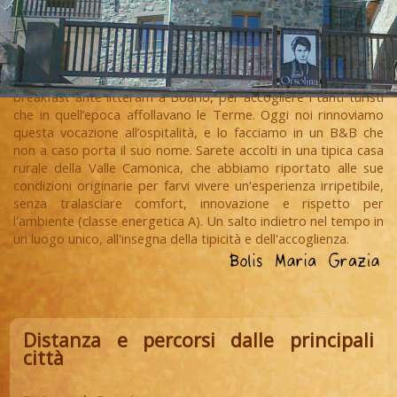
Nella nostra famiglia l’ospitalità è una tradizione sin dagli anni
’40, quando nonna Orsolina si inventò una sorta di bed and
breakfast ante litteram a Boario, per accogliere i tanti turisti
che in quell’epoca affollavano le Terme. Oggi noi rinnoviamo
questa vocazione all’ospitalità, e lo facciamo in un B&B che
non a caso porta il suo nome. Sarete accolti in una tipica casa
rurale della Valle Camonica, che abbiamo riportato alle sue
condizioni originarie per farvi vivere un'esperienza irripetibile,
senza tralasciare comfort, innovazione e rispetto per
l'ambiente (classe energetica A). Un salto indietro nel tempo in
un luogo unico, all'insegna della tipicità e dell'accoglienza.
Distanza e percorsi dalle principali
città