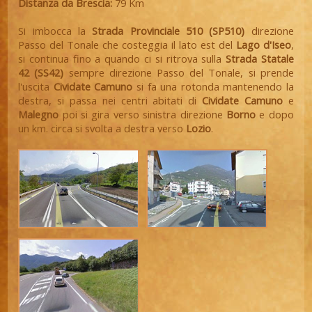
Distanza da Brescia:
79 Km
Si imbocca la
Strada Provinciale 510 (SP510)
direzione
Passo del Tonale che costeggia il lato est del
Lago d'Iseo
,
si continua fino a quando ci si ritrova sulla
Strada Statale
42 (SS42)
sempre direzione Passo del Tonale, si prende
l'uscita
Cividate Camuno
si fa una rotonda mantenendo la
destra, si passa nei centri abitati di
Cividate Camuno
e
Malegno
poi si gira verso sinistra direzione
Borno
e dopo
un km. circa si svolta a destra verso
Lozio
.