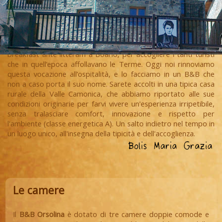
Nella nostra famiglia l’ospitalità è una tradizione sin dagli anni
’40, quando nonna Orsolina si inventò una sorta di bed and
breakfast ante litteram a Boario, per accogliere i tanti turisti
che in quell’epoca affollavano le Terme. Oggi noi rinnoviamo
questa vocazione all’ospitalità, e lo facciamo in un B&B che
non a caso porta il suo nome. Sarete accolti in una tipica casa
rurale della Valle Camonica, che abbiamo riportato alle sue
condizioni originarie per farvi vivere un'esperienza irripetibile,
senza tralasciare comfort, innovazione e rispetto per
l'ambiente (classe energetica A). Un salto indietro nel tempo in
un luogo unico, all'insegna della tipicità e dell'accoglienza.
Le camere
Il
B&B Orsolina
è dotato di tre camere doppie comode e